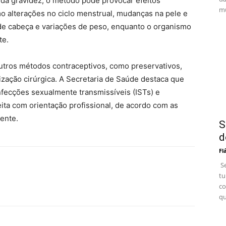
 da gravidez, o método pode provocar efeitos
mu
o alterações no ciclo menstrual, mudanças na pele e
 de cabeça e variações de peso, enquanto o organismo
te.
utros métodos contraceptivos, como preservativos,
lização cirúrgica. A Secretaria de Saúde destaca que
fecções sexualmente transmissíveis (ISTs) e
ta com orientação profissional, de acordo com as
ente.
S
d
Fl
Se
tu
co
qu