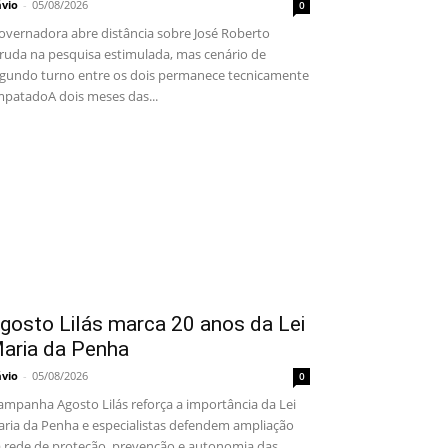
ávio
-
05/08/2026
0
vernadora abre distância sobre José Roberto
ruda na pesquisa estimulada, mas cenário de
gundo turno entre os dois permanece tecnicamente
patadoA dois meses das...
gosto Lilás marca 20 anos da Lei
aria da Penha
ávio
-
05/08/2026
0
mpanha Agosto Lilás reforça a importância da Lei
ria da Penha e especialistas defendem ampliação
 rede de proteção, prevenção e autonomia das