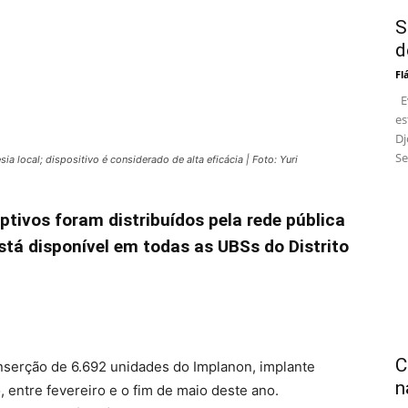
S
d
Fl
Ev
es
Dj
Se
 local; dispositivo é considerado de alta eficácia | Foto: Yuri
ptivos foram distribuídos pela rede pública
está disponível em todas as UBSs do Distrito
C
a inserção de 6.692 unidades do Implanon, implante
n
 entre fevereiro e o fim de maio deste ano.