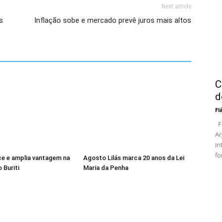
Next article
s
Inflação sobe e mercado prevê juros mais altos
C
d
Fl
Fo
Ar
in
fo
ce e amplia vantagem na
Agosto Lilás marca 20 anos da Lei
 Buriti
Maria da Penha