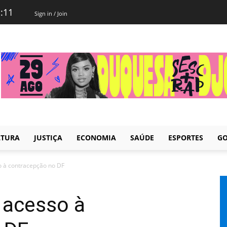
1:11
Sign in / Join
LTURA
JUSTIÇA
ECONOMIA
SAÚDE
ESPORTES
GO
o à contracepção no DF
 acesso à