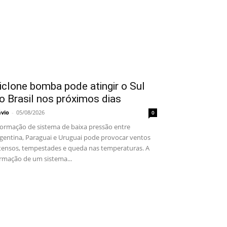
iclone bomba pode atingir o Sul
o Brasil nos próximos dias
ávio
-
05/08/2026
0
rmação de sistema de baixa pressão entre
gentina, Paraguai e Uruguai pode provocar ventos
tensos, tempestades e queda nas temperaturas. A
rmação de um sistema...