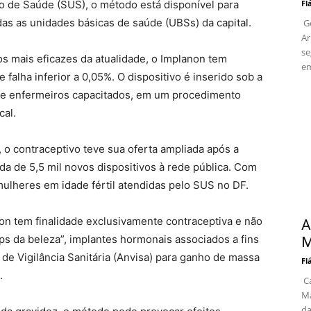
 de Saúde (SUS), o método está disponível para
Fl
as as unidades básicas de saúde (UBSs) da capital.
Go
Ar
se
 mais eficazes da atualidade, o Implanon tem
em
 falha inferior a 0,05%. O dispositivo é inserido sob a
s e enfermeiros capacitados, em um procedimento
cal.
, o contraceptivo teve sua oferta ampliada após a
da de 5,5 mil novos dispositivos à rede pública. Com
mulheres em idade fértil atendidas pelo SUS no DF.
on tem finalidade exclusivamente contraceptiva e não
A
s da beleza”, implantes hormonais associados a fins
M
 de Vigilância Sanitária (Anvisa) para ganho de massa
Fl
.
Ca
Ma
da