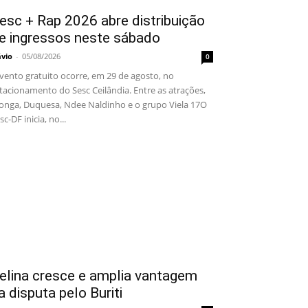
esc + Rap 2026 abre distribuição
e ingressos neste sábado
ávio
-
05/08/2026
0
ento gratuito ocorre, em 29 de agosto, no
tacionamento do Sesc Ceilândia. Entre as atrações,
onga, Duquesa, Ndee Naldinho e o grupo Viela 17O
sc-DF inicia, no...
elina cresce e amplia vantagem
a disputa pelo Buriti