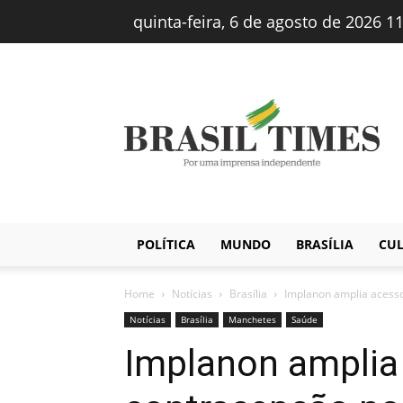
quinta-feira, 6 de agosto de 2026 1
Brasiltimes
–
Notícias
POLÍTICA
MUNDO
BRASÍLIA
CU
Home
Notícias
Brasília
Implanon amplia acess
Notícias
Brasília
Manchetes
Saúde
Implanon amplia