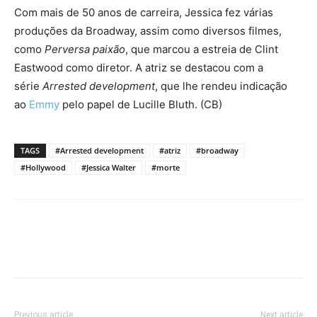
Com mais de 50 anos de carreira, Jessica fez várias
produções da Broadway, assim como diversos filmes,
como
Perversa paixão
, que marcou a estreia de Clint
Eastwood como diretor. A atriz se destacou com a
série
Arrested development
, que lhe rendeu indicação
ao
Emmy
pelo papel de Lucille Bluth. (CB)
TAGS
#Arrested development
#atriz
#broadway
#Hollywood
#Jessica Walter
#morte
Previous article
Next article