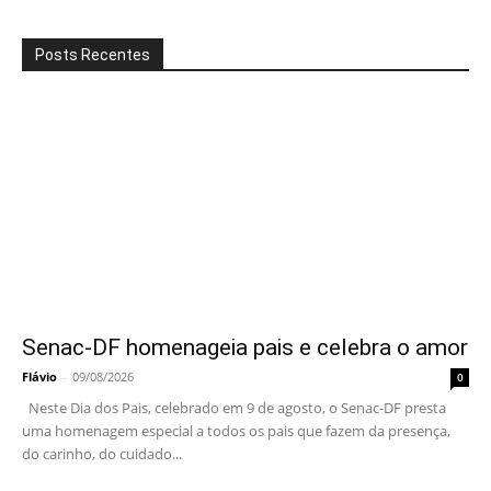
Posts Recentes
Senac-DF homenageia pais e celebra o amor
Flávio
-
09/08/2026
0
Neste Dia dos Pais, celebrado em 9 de agosto, o Senac-DF presta
uma homenagem especial a todos os pais que fazem da presença,
do carinho, do cuidado...