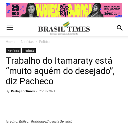
Home
Notícias
Política
Notícias
Política
Trabalho do Itamaraty está
“muito aquém do desejado”,
diz Pacheco
By
Redação Times
-
25/03/2021
(crédito: Edilson Rodrigues/Agencia Senado)