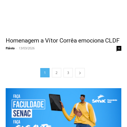
Homenagem a Vítor Corrêa emociona CLDF
Flávio
-
13/03/2026
0
1
2
3