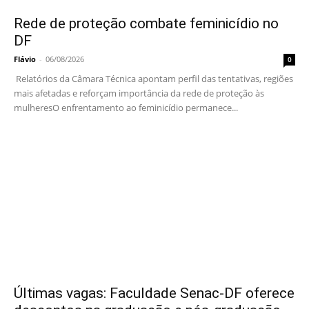
Rede de proteção combate feminicídio no
DF
Flávio
-
06/08/2026
0
Relatórios da Câmara Técnica apontam perfil das tentativas, regiões
mais afetadas e reforçam importância da rede de proteção às
mulheresO enfrentamento ao feminicídio permanece...
Últimas vagas: Faculdade Senac-DF oferece