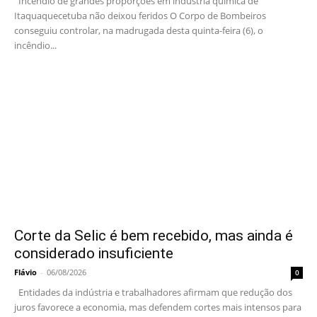
Incêndio de grandes proporções em indústria química de
Itaquaquecetuba não deixou feridos O Corpo de Bombeiros
conseguiu controlar, na madrugada desta quinta-feira (6), o
incêndio...
Corte da Selic é bem recebido, mas ainda é
considerado insuficiente
Flávio
-
06/08/2026
0
Entidades da indústria e trabalhadores afirmam que redução dos
juros favorece a economia, mas defendem cortes mais intensos para