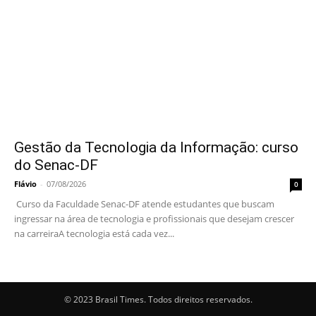
Gestão da Tecnologia da Informação: curso
do Senac-DF
Flávio
-
07/08/2026
0
Curso da Faculdade Senac-DF atende estudantes que buscam
ingressar na área de tecnologia e profissionais que desejam crescer
na carreiraA tecnologia está cada vez...
© 2023 Brasil Times. Todos direitos reservados.