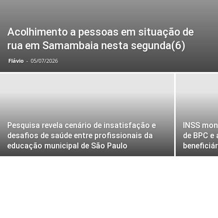
Acolhimento a pessoas em situação de
rua em Samambaia nesta segunda(6)
Flávio
-
05/07/2026
Pesquisa revela cenário de insatisfação e
INSS mont
desafios de saúde entre profissionais da
de BPC e
educação municipal de São Paulo
beneficiá