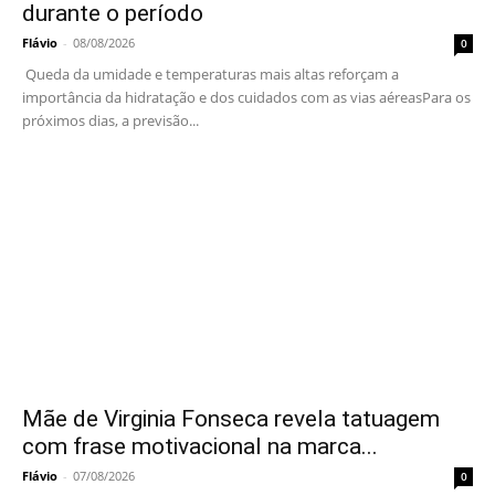
durante o período
Flávio
-
08/08/2026
0
Queda da umidade e temperaturas mais altas reforçam a
importância da hidratação e dos cuidados com as vias aéreasPara os
próximos dias, a previsão...
Mãe de Virginia Fonseca revela tatuagem
com frase motivacional na marca...
Flávio
-
07/08/2026
0