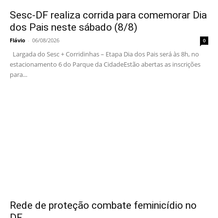
Sesc-DF realiza corrida para comemorar Dia
dos Pais neste sábado (8/8)
Flávio
-
06/08/2026
0
Largada do Sesc + Corridinhas – Etapa Dia dos Pais será às 8h, no
estacionamento 6 do Parque da CidadeEstão abertas as inscrições
para...
Rede de proteção combate feminicídio no
DF