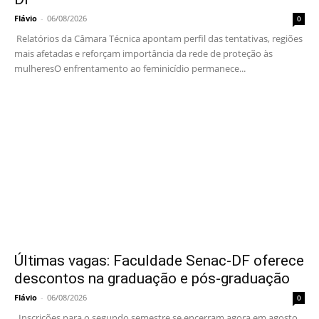
Flávio
-
06/08/2026
0
Relatórios da Câmara Técnica apontam perfil das tentativas, regiões
mais afetadas e reforçam importância da rede de proteção às
mulheresO enfrentamento ao feminicídio permanece...
Últimas vagas: Faculdade Senac-DF oferece
descontos na graduação e pós-graduação
Flávio
-
06/08/2026
0
Inscrições para o segundo semestre se encerram agora em agosto,