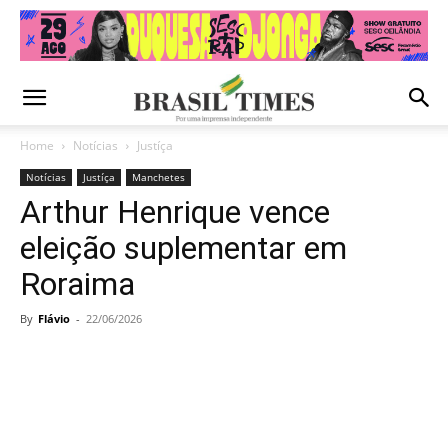
Home
Notícias
Justíça
Notícias
Justíça
Manchetes
Arthur Henrique vence
eleição suplementar em
Roraima
By
Flávio
-
22/06/2026