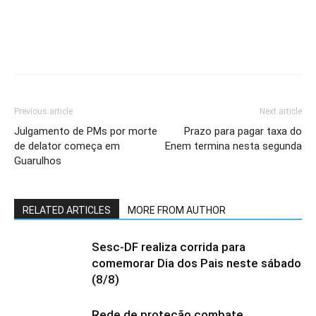
Previous article
Next article
Julgamento de PMs por morte
Prazo para pagar taxa do
de delator começa em
Enem termina nesta segunda
Guarulhos
RELATED ARTICLES
MORE FROM AUTHOR
Sesc-DF realiza corrida para
comemorar Dia dos Pais neste sábado
(8/8)
Rede de proteção combate