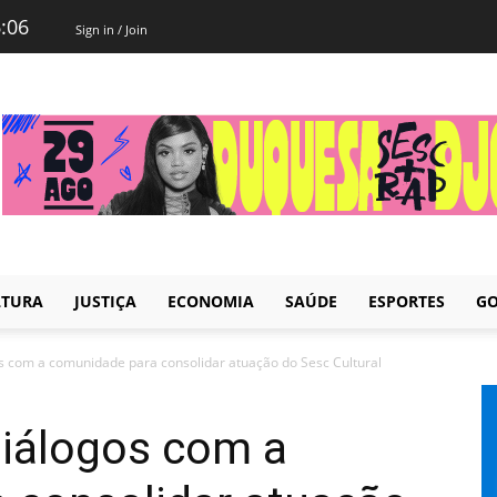
6:06
Sign in / Join
LTURA
JUSTIÇA
ECONOMIA
SAÚDE
ESPORTES
GO
os com a comunidade para consolidar atuação do Sesc Cultural
diálogos com a