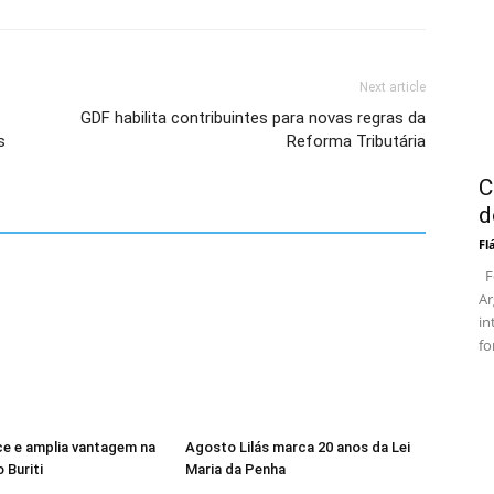
Next article
GDF habilita contribuintes para novas regras da
s
Reforma Tributária
C
d
Fl
Fo
Ar
in
fo
ce e amplia vantagem na
Agosto Lilás marca 20 anos da Lei
 Buriti
Maria da Penha