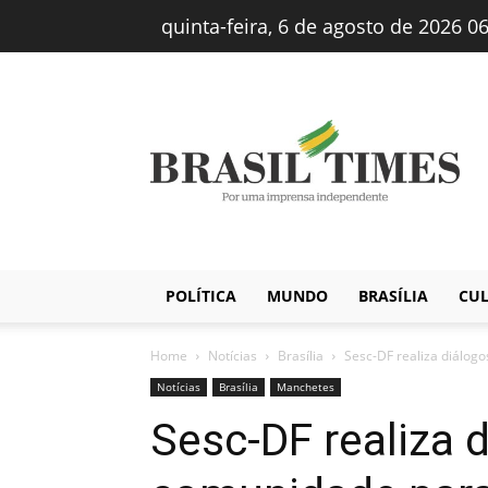
quinta-feira, 6 de agosto de 2026 0
Brasiltimes
–
Notícias
POLÍTICA
MUNDO
BRASÍLIA
CU
Home
Notícias
Brasília
Sesc-DF realiza diálog
Notícias
Brasília
Manchetes
Sesc-DF realiza 