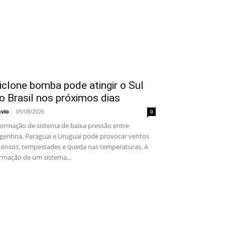
iclone bomba pode atingir o Sul
o Brasil nos próximos dias
ávio
-
05/08/2026
0
rmação de sistema de baixa pressão entre
gentina, Paraguai e Uruguai pode provocar ventos
tensos, tempestades e queda nas temperaturas. A
rmação de um sistema...