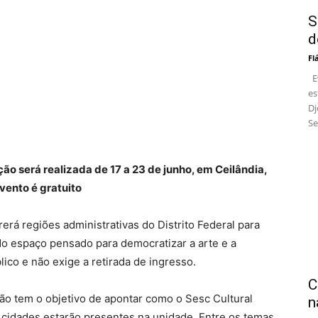
S
d
Fl
Ev
es
Dj
Se
ação será realizada de 17 a 23 de junho, em Ceilândia,
vento é gratuito
erá regiões administrativas do Distrito Federal para
do espaço pensado para democratizar a arte e a
blico e não exige a retirada de ingresso.
C
ação tem o objetivo de apontar como o Sesc Cultural
n
 cidades estarão presentes na unidade. Entre os temas