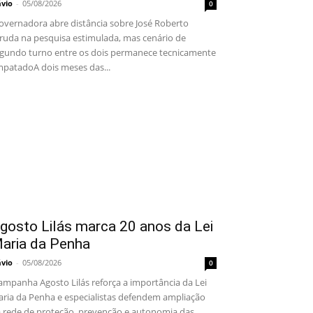
ávio
-
05/08/2026
0
vernadora abre distância sobre José Roberto
ruda na pesquisa estimulada, mas cenário de
gundo turno entre os dois permanece tecnicamente
patadoA dois meses das...
gosto Lilás marca 20 anos da Lei
aria da Penha
ávio
-
05/08/2026
0
mpanha Agosto Lilás reforça a importância da Lei
ria da Penha e especialistas defendem ampliação
 rede de proteção, prevenção e autonomia das