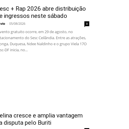
esc + Rap 2026 abre distribuição
e ingressos neste sábado
ávio
-
05/08/2026
0
ento gratuito ocorre, em 29 de agosto, no
tacionamento do Sesc Ceilândia. Entre as atrações,
onga, Duquesa, Ndee Naldinho e o grupo Viela 17O
sc-DF inicia, no...
elina cresce e amplia vantagem
a disputa pelo Buriti