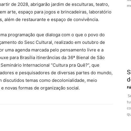
rtir de 2028, abrigarão jardim de esculturas, teatro,
mu
a em arte, espaço para jogos e brincadeiras, laboratório
tes, além de restaurante e espaço de convivência.
a uma programação que dialoga com o que o povo do
nçamento do Sesc Cultural, realizado em outubro de
por uma agenda marcada pelo pensamento livre e a
uxe para Brasília itinerâncias da 36ª Bienal de São
 Seminário Internacional “Cultura pra Quê?”, que
S
adores e pesquisadores de diversas partes do mundo,
d
am discutidos temas como decolonialidade, meio
 e novas formas de organização social.
Fl
Se
tu
co
qu