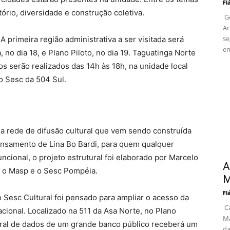
Fl
ório, diversidade e construção coletiva.
Go
Ar
se
 primeira região administrativa a ser visitada será
em
, no dia 18, e Plano Piloto, no dia 19. Taguatinga Norte
os serão realizados das 14h às 18h, na unidade local
o Sesc da 504 Sul.
 a rede de difusão cultural que vem sendo construída
pensamento de Lina Bo Bardi, para quem qualquer
ncional, o projeto estrutural foi elaborado por Marcelo
A
u o Masp e o Sesc Pompéia.
M
Fl
o Sesc Cultural foi pensado para ampliar o acesso da
Ca
acional. Localizado na 511 da Asa Norte, no Plano
Ma
ntral de dados de um grande banco público receberá um
da