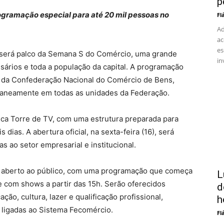
p
gramação especial para até 20 mil pessoas no
Fl
Ad
ac
es
al será palco da Semana S do Comércio, uma grande
in
rios e toda a população da capital. A programação
 da Confederação Nacional do Comércio de Bens,
taneamente em todas as unidades da Federação.
nica Torre de TV, com uma estrutura preparada para
dias. A abertura oficial, na sexta-feira (16), será
as ao setor empresarial e institucional.
te aberto ao público, com uma programação que começa
L
e com shows a partir das 15h. Serão oferecidos
d
ção, cultura, lazer e qualificação profissional,
h
 ligadas ao Sistema Fecomércio.
Fl