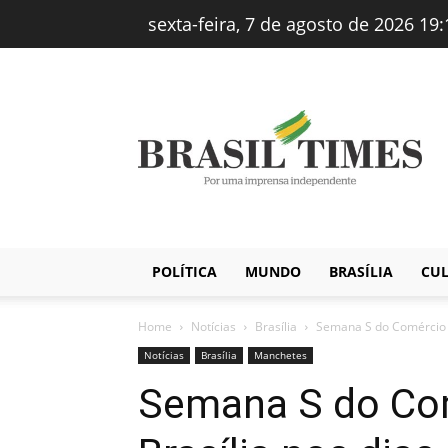
sexta-feira, 7 de agosto de 2026 19:
Brasiltimes
–
Notícias
POLÍTICA
MUNDO
BRASÍLIA
CU
Home
Notícias
Brasília
Semana S do Comércio m
Notícias
Brasília
Manchetes
Semana S do Co