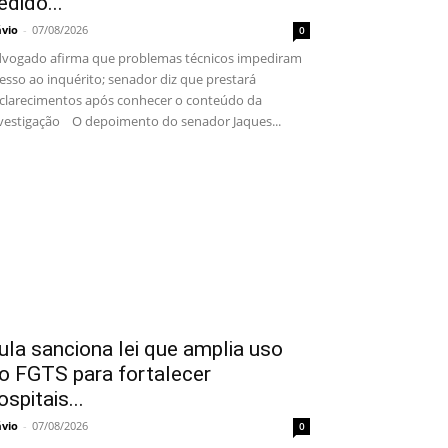
edido...
ávio
-
07/08/2026
0
vogado afirma que problemas técnicos impediram
esso ao inquérito; senador diz que prestará
clarecimentos após conhecer o conteúdo da
vestigação O depoimento do senador Jaques...
ula sanciona lei que amplia uso
o FGTS para fortalecer
ospitais...
ávio
-
07/08/2026
0