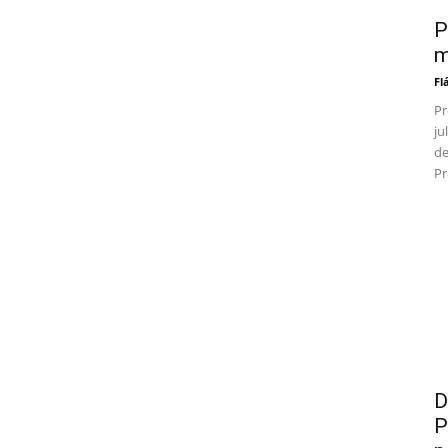
P
m
Fl
Pr
ju
de
Pr
D
P