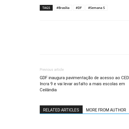
TAGS
#Brasília
#DF
#Semana S
Previous article
GDF inaugura pavimentação de acesso ao CED
Incra 9 e vai levar asfalto a mais escolas em
Ceilândia
RELATED ARTICLES
MORE FROM AUTHOR