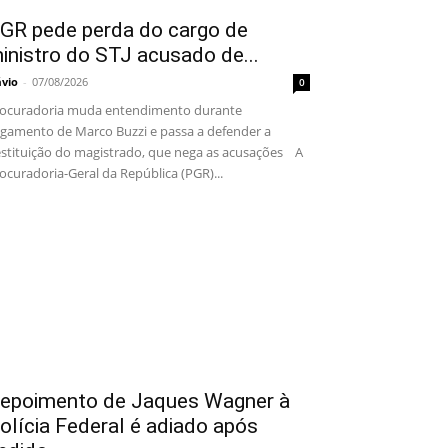
GR pede perda do cargo de
inistro do STJ acusado de...
ávio
-
07/08/2026
0
ocuradoria muda entendimento durante
lgamento de Marco Buzzi e passa a defender a
stituição do magistrado, que nega as acusações A
ocuradoria-Geral da República (PGR)...
epoimento de Jaques Wagner à
olícia Federal é adiado após