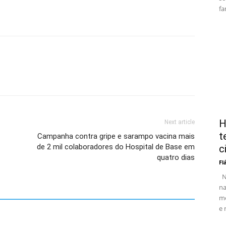
fa
H
Next article
t
Campanha contra gripe e sarampo vacina mais
de 2 mil colaboradores do Hospital de Base em
c
quatro dias
Fl
No
na
me
e 