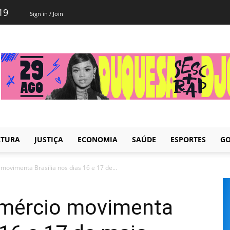
19
Sign in / Join
LTURA
JUSTIÇA
ECONOMIA
SAÚDE
ESPORTES
GO
ovimenta Brasília nos dias 16 e 17 de...
mércio movimenta