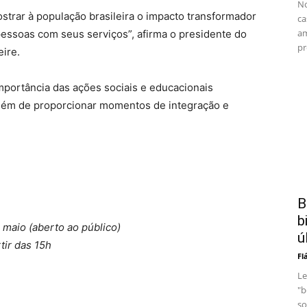
No
trar à população brasileira o impacto transformador
ca
am
essoas com seus serviços”, afirma o presidente do
pr
ire.
importância das ações sociais e educacionais
além de proporcionar momentos de integração e
B
b
 maio (aberto ao público)
ú
tir das 15h
Fl
Le
"b
so