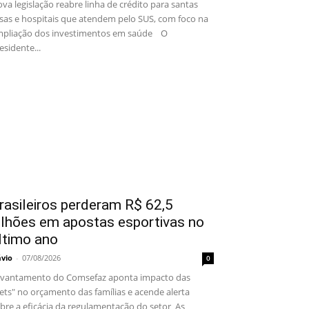
va legislação reabre linha de crédito para santas
sas e hospitais que atendem pelo SUS, com foco na
pliação dos investimentos em saúde O
esidente...
rasileiros perderam R$ 62,5
ilhões em apostas esportivas no
ltimo ano
ávio
-
07/08/2026
0
vantamento do Comsefaz aponta impacto das
ets" no orçamento das famílias e acende alerta
bre a eficácia da regulamentação do setor As