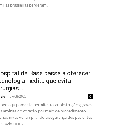
mílias brasileiras perderam...
ospital de Base passa a oferecer
ecnologia inédita que evita
irurgias...
ávio
-
07/08/2026
0
vo equipamento permite tratar obstruções graves
s artérias do coração por meio de procedimento
nos invasivo, ampliando a segurança dos pacientes
reduzindo o...