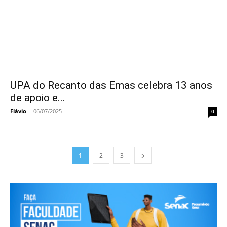
UPA do Recanto das Emas celebra 13 anos
de apoio e...
Flávio
-
06/07/2025
0
1
2
3