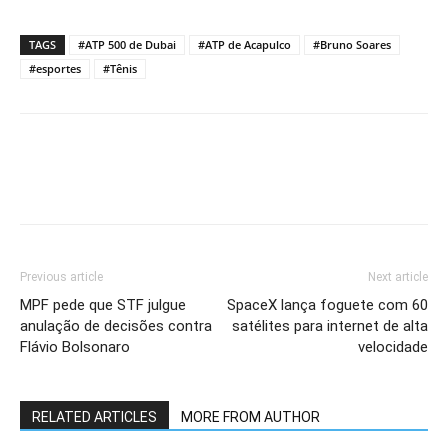
TAGS
#ATP 500 de Dubai
#ATP de Acapulco
#Bruno Soares
#esportes
#Tênis
Previous article
Next article
MPF pede que STF julgue
SpaceX lança foguete com 60
anulação de decisões contra
satélites para internet de alta
Flávio Bolsonaro
velocidade
RELATED ARTICLES
MORE FROM AUTHOR