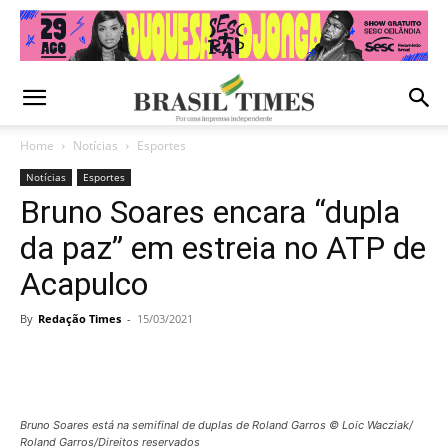
Home
Notícias
Esportes
Notícias
Esportes
Bruno Soares encara “dupla
da paz” em estreia no ATP de
Acapulco
By
Redação Times
-
15/03/2021
Bruno Soares está na semifinal de duplas de Roland Garros © Loic Wacziak/
Roland Garros/Direitos reservados