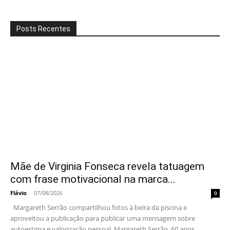
Posts Recentes
Mãe de Virginia Fonseca revela tatuagem
com frase motivacional na marca...
Flávio
-
07/08/2026
0
Margareth Serrão compartilhou fotos à beira da piscina e
aproveitou a publicação para publicar uma mensagem sobre
autoestima e valorização pessoal. Margareth Serrão, 60 anos,...