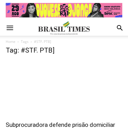
Home
Tags
#STF. PTB]
Tag: #STF. PTB]
Subprocuradora defende prisão domiciliar