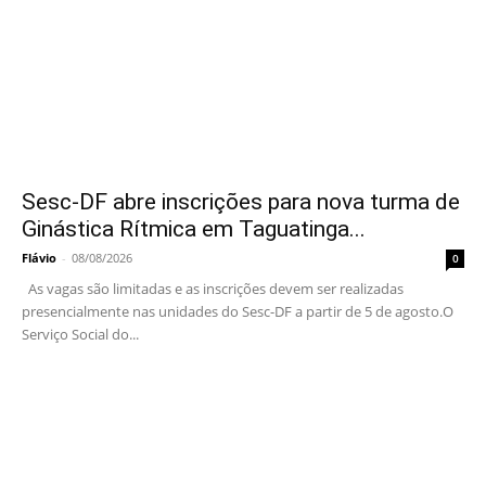
Sesc-DF abre inscrições para nova turma de
Ginástica Rítmica em Taguatinga...
Flávio
-
08/08/2026
0
As vagas são limitadas e as inscrições devem ser realizadas
presencialmente nas unidades do Sesc-DF a partir de 5 de agosto.O
Serviço Social do...