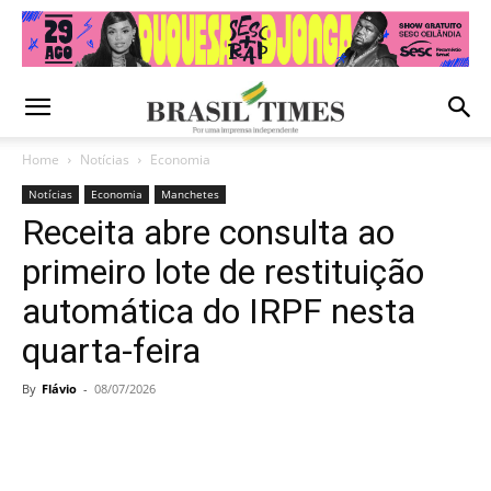
Home
Notícias
Economia
Notícias
Economia
Manchetes
Receita abre consulta ao
primeiro lote de restituição
automática do IRPF nesta
quarta-feira
By
Flávio
-
08/07/2026