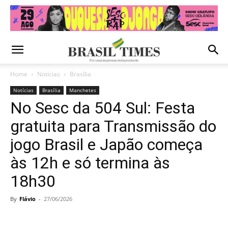
Home
Notícias
Brasília
Notícias
Brasília
Manchetes
No Sesc da 504 Sul: Festa
gratuita para Transmissão do
jogo Brasil e Japão começa
às 12h e só termina às
18h30
By
Flávio
-
27/06/2026