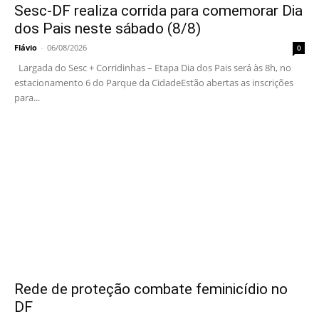
Sesc-DF realiza corrida para comemorar Dia
dos Pais neste sábado (8/8)
Flávio
-
06/08/2026
0
Largada do Sesc + Corridinhas – Etapa Dia dos Pais será às 8h, no
estacionamento 6 do Parque da CidadeEstão abertas as inscrições
para...
Rede de proteção combate feminicídio no
DF