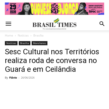
Home
Notícias
Brasília
Notícias
Brasília
Manchetes
Sesc Cultural nos Territórios
realiza roda de conversa no
Guará e em Ceilândia
By
Flávio
-
26/06/2026