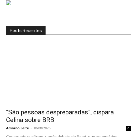
Posts Recentes
“São pessoas despreparadas”, dispara
Celina sobre BRB
Adriano Leite
-
10/08/2026
0
Governadora afirmou, após debate da Band, que adversários