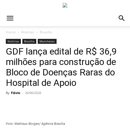
Home
Notícias
Brasília
Notícias
Brasília
Manchetes
GDF lança edital de R$ 36,9
milhões para construção de
Bloco de Doenças Raras do
Hospital de Apoio
By
Flávio
-
26/06/2026
Foto: Matheus Borges/ Agência Brasília