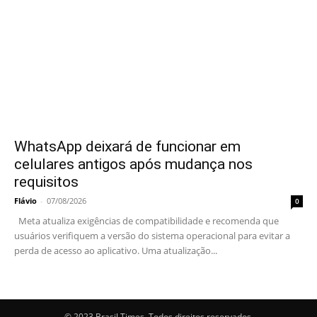
WhatsApp deixará de funcionar em
celulares antigos após mudança nos
requisitos
Flávio
-
07/08/2026
0
Meta atualiza exigências de compatibilidade e recomenda que
usuários verifiquem a versão do sistema operacional para evitar a
perda de acesso ao aplicativo. Uma atualização...
© 2023 Brasil Times. Todos direitos reservados.