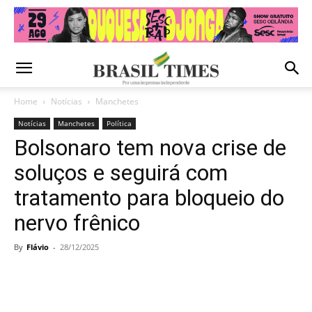
Home
Notícias
Manchetes
Notícias
Manchetes
Política
Bolsonaro tem nova crise de
soluços e seguirá com
tratamento para bloqueio do
nervo frênico
By
Flávio
-
28/12/2025