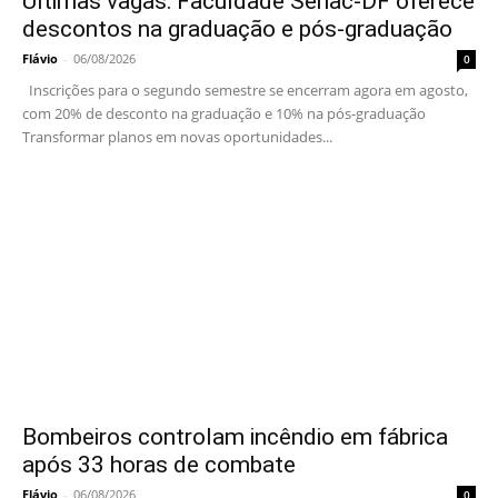
Últimas vagas: Faculdade Senac-DF oferece
descontos na graduação e pós-graduação
Flávio
-
06/08/2026
0
Inscrições para o segundo semestre se encerram agora em agosto,
com 20% de desconto na graduação e 10% na pós-graduação
Transformar planos em novas oportunidades...
Bombeiros controlam incêndio em fábrica
após 33 horas de combate
Flávio
-
06/08/2026
0