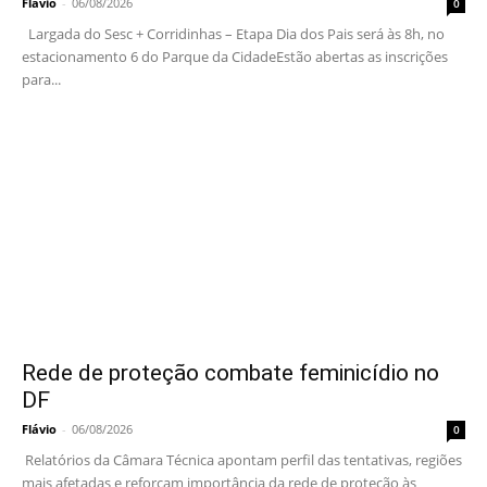
Flávio
-
06/08/2026
0
Largada do Sesc + Corridinhas – Etapa Dia dos Pais será às 8h, no
estacionamento 6 do Parque da CidadeEstão abertas as inscrições
para...
Rede de proteção combate feminicídio no
DF
Flávio
-
06/08/2026
0
Relatórios da Câmara Técnica apontam perfil das tentativas, regiões
mais afetadas e reforçam importância da rede de proteção às