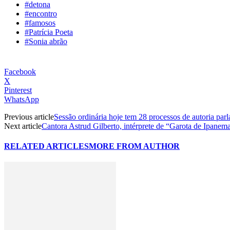
#detona
#encontro
#famosos
#Patrícia Poeta
#Sonia abrão
Facebook
X
Pinterest
WhatsApp
Previous article
Sessão ordinária hoje tem 28 processos de autoria par
Next article
Cantora Astrud Gilberto, intérprete de “Garota de Ipanema
RELATED ARTICLES
MORE FROM AUTHOR