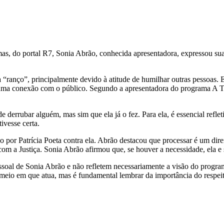
s, do portal R7, Sonia Abrão, conhecida apresentadora, expressou su
“ranço”, principalmente devido à atitude de humilhar outras pessoas. E
a conexão com o público. Segundo a apresentadora do programa A Tard
 derrubar alguém, mas sim que ela já o fez. Para ela, é essencial reflet
ivesse certa.
r Patrícia Poeta contra ela. Abrão destacou que processar é um direito 
com a Justiça. Sonia Abrão afirmou que, se houver a necessidade, ela e 
essoal de Sonia Abrão e não refletem necessariamente a visão do progr
o meio em que atua, mas é fundamental lembrar da importância do respei