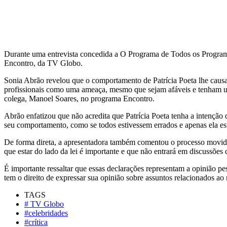
Durante uma entrevista concedida a O Programa de Todos os Programa
Encontro, da TV Globo.
Sonia Abrão revelou que o comportamento de Patrícia Poeta lhe causa 
profissionais como uma ameaça, mesmo que sejam afáveis e tenham um
colega, Manoel Soares, no programa Encontro.
Abrão enfatizou que não acredita que Patrícia Poeta tenha a intenção de
seu comportamento, como se todos estivessem errados e apenas ela est
De forma direta, a apresentadora também comentou o processo movido po
que estar do lado da lei é importante e que não entrará em discussões 
É importante ressaltar que essas declarações representam a opinião p
tem o direito de expressar sua opinião sobre assuntos relacionados a
TAGS
# TV Globo
#celebridades
#crítica