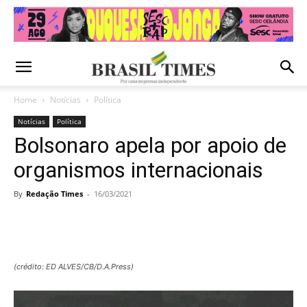
Home
Notícias
Política
Notícias
Política
Bolsonaro apela por apoio de
organismos internacionais
By
Redação Times
-
16/03/2021
(crédito: ED ALVES/CB/D.A.Press)