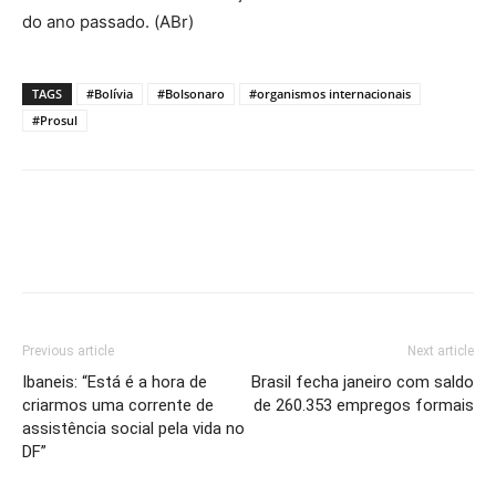
do ano passado. (ABr)
TAGS
#Bolívia
#Bolsonaro
#organismos internacionais
#Prosul
Previous article
Next article
Ibaneis: “Está é a hora de
Brasil fecha janeiro com saldo
criarmos uma corrente de
de 260.353 empregos formais
assistência social pela vida no
DF”