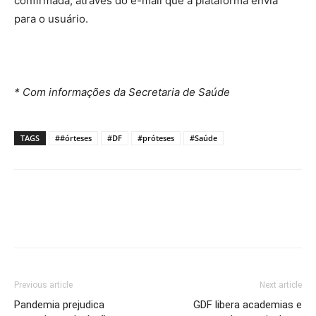
confirmada, através do e-mail que a plataforma envia
para o usuário.
* Com informações da Secretaria de Saúde
TAGS
##órteses
#DF
#próteses
#Saúde
Previous article
Next article
Pandemia prejudica
GDF libera academias e