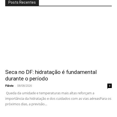
Posts Recentes
Seca no DF: hidratação é fundamental
durante o período
Flávio
-
08/08/2026
0
Queda da umidade e temperaturas mais altas reforçam a
importância da hidratação e dos cuidados com as vias aéreasPara os
próximos dias, a previsão...