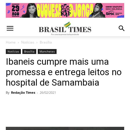
Home
Notícias
Brasília
Notícias
Brasília
Manchetes
Ibaneis cumpre mais uma
promessa e entrega leitos no
hospital de Samambaia
By
Redação Times
-
26/02/2021