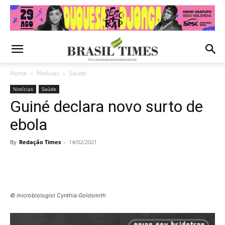
Home
Notícias
Saúde
Notícias
Saúde
Guiné declara novo surto de
ebola
By
Redação Times
-
14/02/2021
© microbiologist Cynthia Goldsmith