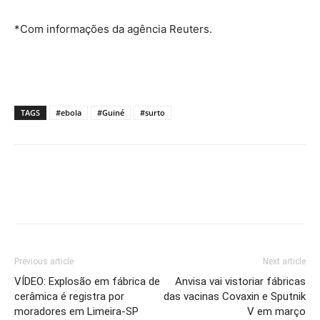
*Com informações da agência Reuters.
TAGS
#ebola
#Guiné
#surto
Previous article
Next article
VÍDEO: Explosão em fábrica de
Anvisa vai vistoriar fábricas
cerâmica é registra por
das vacinas Covaxin e Sputnik
moradores em Limeira-SP
V em março