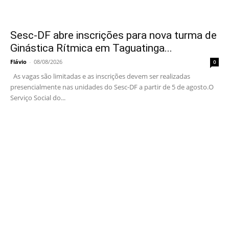
Sesc-DF abre inscrições para nova turma de
Ginástica Rítmica em Taguatinga...
Flávio
-
08/08/2026
0
As vagas são limitadas e as inscrições devem ser realizadas
presencialmente nas unidades do Sesc-DF a partir de 5 de agosto.O
Serviço Social do...