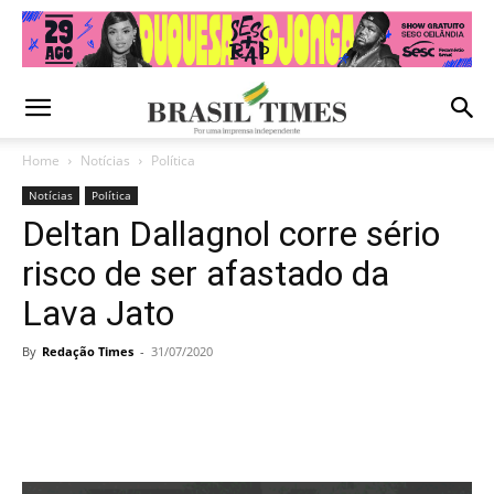
Home
Notícias
Política
Notícias
Política
Deltan Dallagnol corre sério
risco de ser afastado da
Lava Jato
By
Redação Times
-
31/07/2020