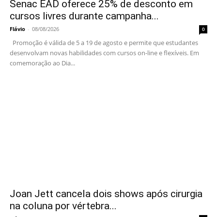
Senac EAD oferece 25% de desconto em
cursos livres durante campanha...
Flávio
-
08/08/2026
0
Promoção é válida de 5 a 19 de agosto e permite que estudantes
desenvolvam novas habilidades com cursos on-line e flexíveis. Em
comemoração ao Dia...
Joan Jett cancela dois shows após cirurgia
na coluna por vértebra...