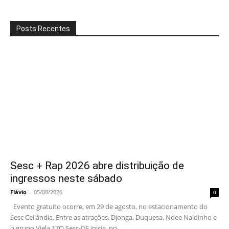
Posts Recentes
Sesc + Rap 2026 abre distribuição de
ingressos neste sábado
Flávio
-
05/08/2026
0
Evento gratuito ocorre, em 29 de agosto, no estacionamento do
Sesc Ceilândia. Entre as atrações, Djonga, Duquesa, Ndee Naldinho e
o grupo Viela 17O Sesc-DF inicia, no...