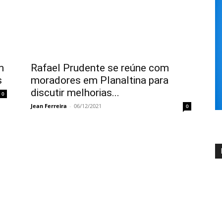
m
Rafael Prudente se reúne com
s
moradores em Planaltina para
discutir melhorias...
0
Jean Ferreira
-
06/12/2021
0