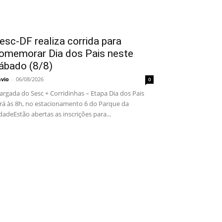
esc-DF realiza corrida para
omemorar Dia dos Pais neste
ábado (8/8)
ávio
-
06/08/2026
0
rgada do Sesc + Corridinhas – Etapa Dia dos Pais
rá às 8h, no estacionamento 6 do Parque da
dadeEstão abertas as inscrições para...