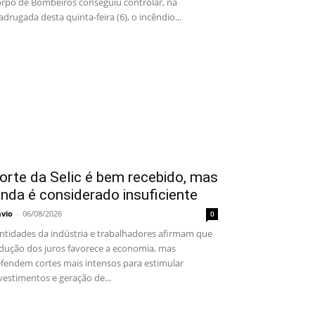
rpo de Bombeiros conseguiu controlar, na
drugada desta quinta-feira (6), o incêndio...
orte da Selic é bem recebido, mas
inda é considerado insuficiente
ávio
-
06/08/2026
0
tidades da indústria e trabalhadores afirmam que
dução dos juros favorece a economia, mas
fendem cortes mais intensos para estimular
vestimentos e geração de...