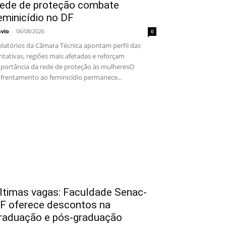
ede de proteção combate
eminicídio no DF
ávio
-
06/08/2026
0
latórios da Câmara Técnica apontam perfil das
ntativas, regiões mais afetadas e reforçam
portância da rede de proteção às mulheresO
frentamento ao feminicídio permanece...
ltimas vagas: Faculdade Senac-
F oferece descontos na
raduação e pós-graduação