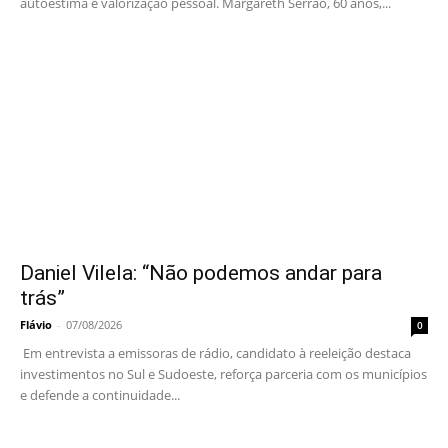
autoestima e valorização pessoal. Margareth Serrão, 60 anos,...
Daniel Vilela: “Não podemos andar para
trás”
Flávio
-
07/08/2026
0
Em entrevista a emissoras de rádio, candidato à reeleição destaca
investimentos no Sul e Sudoeste, reforça parceria com os municípios
e defende a continuidade...