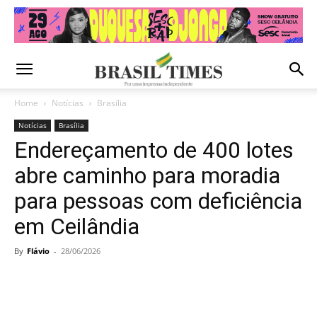
Home
Notícias
Brasília
Notícias
Brasília
Endereçamento de 400 lotes
abre caminho para moradia
para pessoas com deficiência
em Ceilândia
By
Flávio
-
28/06/2026