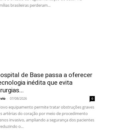
mílias brasileiras perderam...
ospital de Base passa a oferecer
ecnologia inédita que evita
irurgias...
ávio
-
07/08/2026
0
vo equipamento permite tratar obstruções graves
s artérias do coração por meio de procedimento
nos invasivo, ampliando a segurança dos pacientes
reduzindo o...