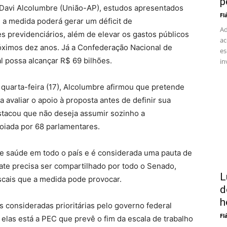
p
Davi Alcolumbre (União-AP), estudos apresentados
Fl
 a medida poderá gerar um déficit de
Ad
 previdenciários, além de elevar os gastos públicos
ac
óximos dez anos. Já a Confederação Nacional de
es
l possa alcançar R$ 69 bilhões.
in
 quarta-feira (17), Alcolumbre afirmou que pretende
 avaliar o apoio à proposta antes de definir sua
stacou que não deseja assumir sozinho a
oiada por 68 parlamentares.
de saúde em todo o país e é considerada uma pauta de
bate precisa ser compartilhado por todo o Senado,
L
scais que a medida pode provocar.
d
h
s consideradas prioritárias pelo governo federal
Fl
elas está a PEC que prevê o fim da escala de trabalho