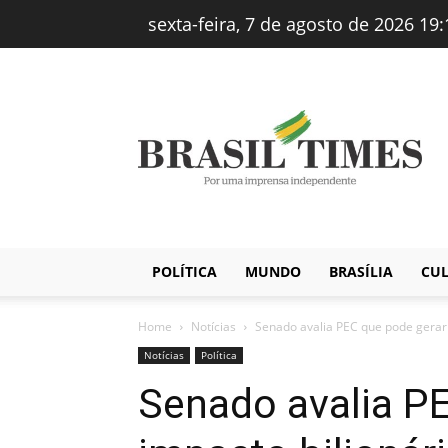
sexta-feira, 7 de agosto de 2026 19:
Brasiltimes
–
Notícias
POLÍTICA
MUNDO
BRASÍLIA
CU
Home
Notícias
Senado avalia PEC que pode gerar 
Notícias
Política
Senado avalia P