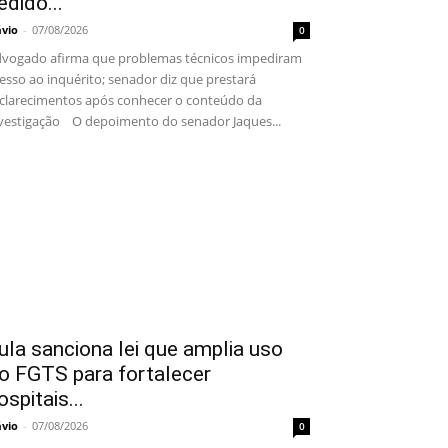
edido...
ávio
-
07/08/2026
0
vogado afirma que problemas técnicos impediram
esso ao inquérito; senador diz que prestará
clarecimentos após conhecer o conteúdo da
vestigação O depoimento do senador Jaques...
ula sanciona lei que amplia uso
o FGTS para fortalecer
ospitais...
ávio
-
07/08/2026
0