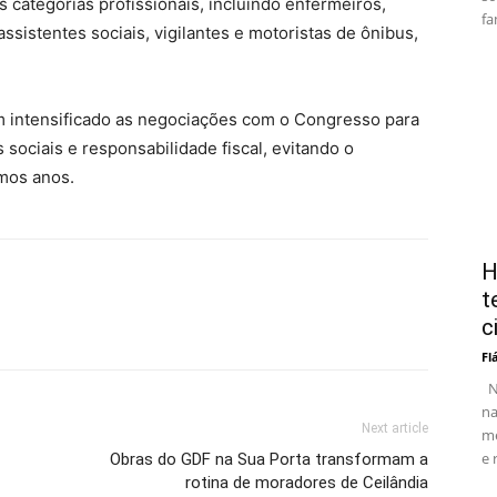
es categorias profissionais, incluindo enfermeiros,
fa
assistentes sociais, vigilantes e motoristas de ônibus,
em intensificado as negociações com o Congresso para
sociais e responsabilidade fiscal, evitando o
mos anos.
H
t
c
Fl
No
na
Next article
me
e 
Obras do GDF na Sua Porta transformam a
rotina de moradores de Ceilândia