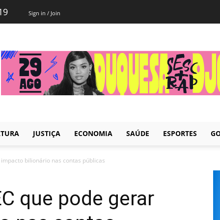
19
Sign in / Join
LTURA
JUSTIÇA
ECONOMIA
SAÚDE
ESPORTES
GO
impacto bilionário nas contas públicas
EC que pode gerar