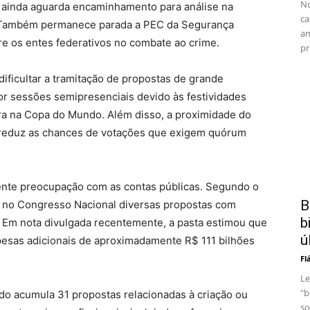
No
 ainda aguarda encaminhamento para análise na
ca
. Também permanece parada a PEC da Segurança
am
re os entes federativos no combate ao crime.
pr
dificultar a tramitação de propostas de grande
r sessões semipresenciais devido às festividades
eira na Copa do Mundo. Além disso, a proximidade do
l reduz as chances de votações que exigem quórum
nte preocupação com as contas públicas. Segundo o
B
m no Congresso Nacional diversas propostas com
b
. Em nota divulgada recentemente, a pasta estimou que
ú
esas adicionais de aproximadamente R$ 111 bilhões
Fl
Le
"b
o acumula 31 propostas relacionadas à criação ou
so