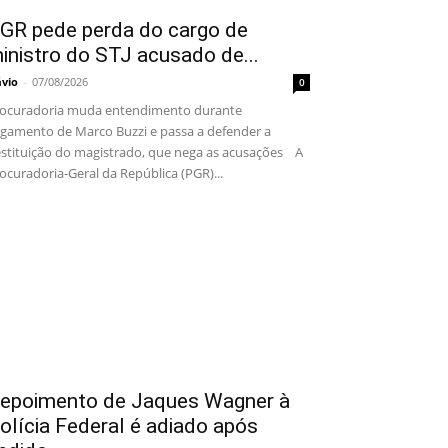
GR pede perda do cargo de
inistro do STJ acusado de...
ávio
-
07/08/2026
0
ocuradoria muda entendimento durante
lgamento de Marco Buzzi e passa a defender a
stituição do magistrado, que nega as acusações A
ocuradoria-Geral da República (PGR)...
epoimento de Jaques Wagner à
olícia Federal é adiado após