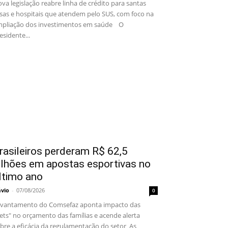
va legislação reabre linha de crédito para santas
sas e hospitais que atendem pelo SUS, com foco na
pliação dos investimentos em saúde O
esidente...
rasileiros perderam R$ 62,5
ilhões em apostas esportivas no
ltimo ano
ávio
-
07/08/2026
0
vantamento do Comsefaz aponta impacto das
ets" no orçamento das famílias e acende alerta
bre a eficácia da regulamentação do setor As