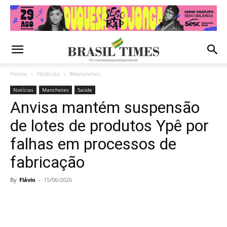
Home
Notícias
Manchetes
Notícias
Manchetes
Saúde
Anvisa mantém suspensão
de lotes de produtos Ypê por
falhas em processos de
fabricação
By
Flávio
-
15/06/2026