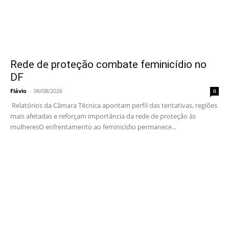
Rede de proteção combate feminicídio no
DF
Flávio
-
06/08/2026
0
Relatórios da Câmara Técnica apontam perfil das tentativas, regiões
mais afetadas e reforçam importância da rede de proteção às
mulheresO enfrentamento ao feminicídio permanece...