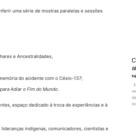
ferir uma série de mostras paralelas e sessões
hares e Ancestralidades,
C
a
Fl
 memória do acidente com o Césio-137;
En
 para Adiar o Fim do Mundo
.
re
de
in
tes, espaço dedicado à troca de experiências e à
 lideranças indígenas, comunicadores, cientistas e