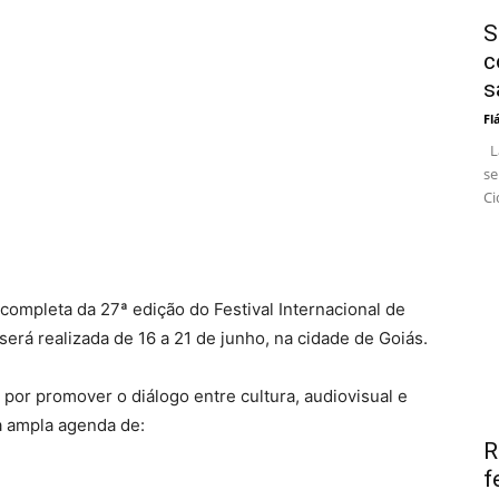
S
c
s
Fl
La
se
Ci
ompleta da 27ª edição do Festival Internacional de
erá realizada de 16 a 21 de junho, na cidade de Goiás.
por promover o diálogo entre cultura, audiovisual e
a ampla agenda de:
R
f