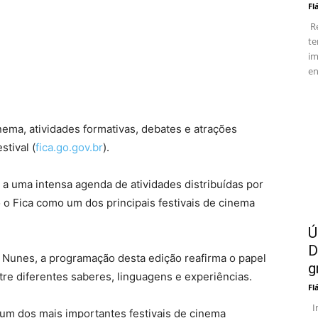
Fl
Re
te
im
en
ema, atividades formativas, debates e atrações
stival (
fica.go.gov.br
).
o a uma intensa agenda de atividades distribuídas por
 o Fica como um dos principais festivais de cinema
Ú
D
ra Nunes, a programação desta edição reafirma o papel
g
re diferentes saberes, linguagens e experiências.
Fl
In
e um dos mais importantes festivais de cinema