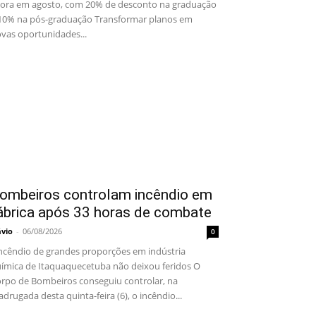
ora em agosto, com 20% de desconto na graduação
10% na pós-graduação Transformar planos em
vas oportunidades...
ombeiros controlam incêndio em
ábrica após 33 horas de combate
ávio
-
06/08/2026
0
cêndio de grandes proporções em indústria
ímica de Itaquaquecetuba não deixou feridos O
rpo de Bombeiros conseguiu controlar, na
drugada desta quinta-feira (6), o incêndio...