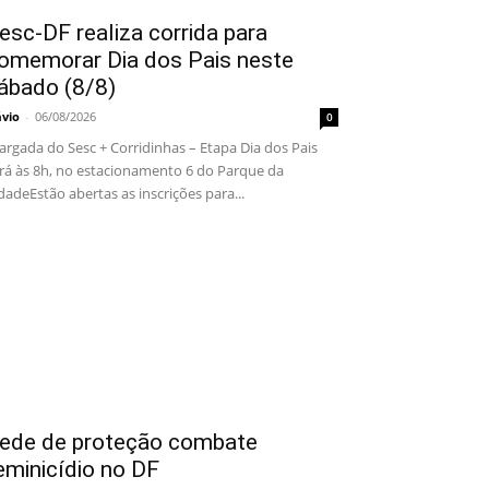
esc-DF realiza corrida para
omemorar Dia dos Pais neste
ábado (8/8)
ávio
-
06/08/2026
0
rgada do Sesc + Corridinhas – Etapa Dia dos Pais
rá às 8h, no estacionamento 6 do Parque da
dadeEstão abertas as inscrições para...
ede de proteção combate
eminicídio no DF