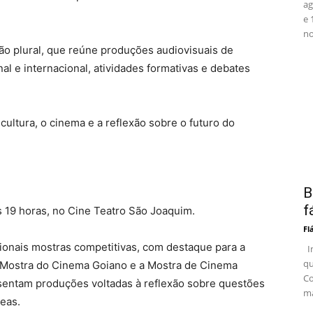
ag
e 
no
o plural, que reúne produções audiovisuais de
al e internacional, atividades formativas e debates
cultura, o cinema e a reflexão sobre o futuro do
B
f
às 19 horas, no Cine Teatro São Joaquim.
Fl
icionais mostras competitivas, com destaque para a
In
qu
 Mostra do Cinema Goiano e a Mostra de Cinema
Co
esentam produções voltadas à reflexão sobre questões
ma
neas.