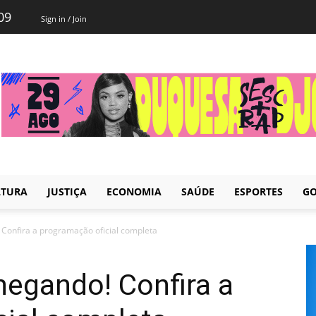
09
Sign in / Join
LTURA
JUSTIÇA
ECONOMIA
SAÚDE
ESPORTES
GO
 Confira a programação oficial completa
hegando! Confira a