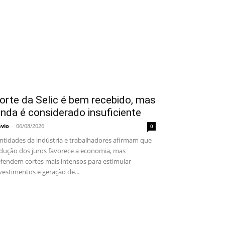
orte da Selic é bem recebido, mas
inda é considerado insuficiente
ávio
-
06/08/2026
0
tidades da indústria e trabalhadores afirmam que
dução dos juros favorece a economia, mas
fendem cortes mais intensos para estimular
vestimentos e geração de...