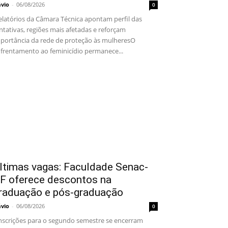
ávio
-
06/08/2026
0
latórios da Câmara Técnica apontam perfil das
ntativas, regiões mais afetadas e reforçam
portância da rede de proteção às mulheresO
frentamento ao feminicídio permanece...
ltimas vagas: Faculdade Senac-
F oferece descontos na
raduação e pós-graduação
ávio
-
06/08/2026
0
scrições para o segundo semestre se encerram