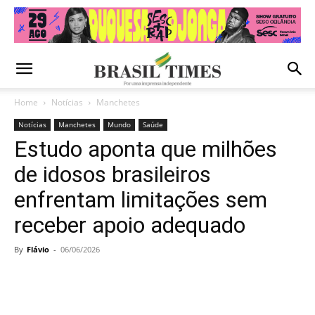
Home
Notícias
Manchetes
Notícias
Manchetes
Mundo
Saúde
Estudo aponta que milhões
de idosos brasileiros
enfrentam limitações sem
receber apoio adequado
By
Flávio
-
06/06/2026