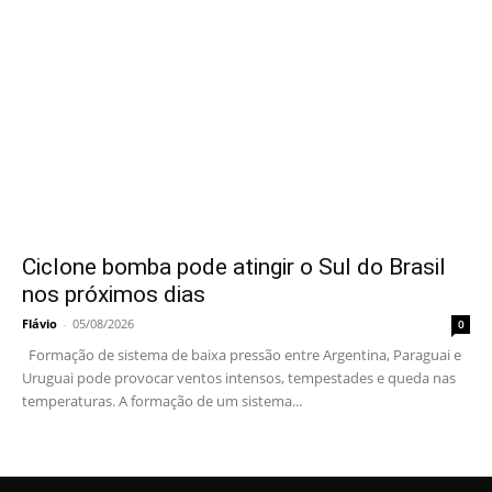
Ciclone bomba pode atingir o Sul do Brasil
nos próximos dias
Flávio
-
05/08/2026
0
Formação de sistema de baixa pressão entre Argentina, Paraguai e
Uruguai pode provocar ventos intensos, tempestades e queda nas
temperaturas. A formação de um sistema...