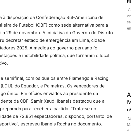
Fl
Go
Ar
ia à disposição da Confederação Sul-Americana de
se
leira de Futebol (CBF) como sede alternativa para a
em
dia 29 de novembro. A iniciativa do Governo do Distrito
ru decretar estado de emergência em Lima, cidade
ertadores 2025. A medida do governo peruano foi
stações e instabilidade política, que tornaram o local
ivo.
se semifinal, com os duelos entre Flamengo e Racing,
a (LDU), do Equador, e Palmeiras. Os vencedores de
go único. Em ofícios enviados ao presidente da
A
dente da CBF, Samir Xaud, Ibaneis destacou que a
M
reparada para receber a partida. “Trata-se do
Fl
idade de 72.851 espectadores, dispondo, portanto, de
Ca
esportivo”, escreveu Ibaneis Rocha no documento.
Ma
da