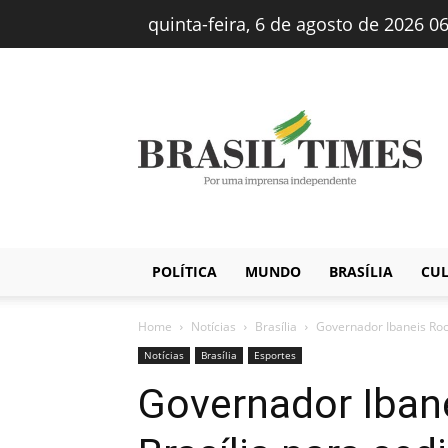
quinta-feira, 6 de agosto de 2026 0
Brasiltimes
–
Notícias
POLÍTICA
MUNDO
BRASÍLIA
CU
Home
Notícias
Brasília
Governador Ibaneis Roch
Notícias
Brasília
Esportes
Governador Iban