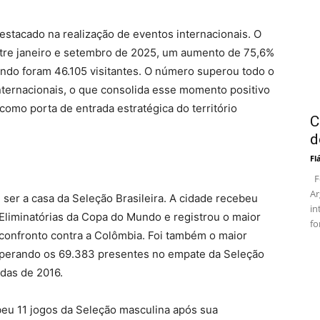
estacado na realização de eventos internacionais. O
ntre janeiro e setembro de 2025, um aumento de 75,6%
do foram 46.105 visitantes. O número superou todo o
nternacionais, o que consolida esse momento positivo
 como porta de entrada estratégica do território
C
d
Fl
Fo
Ar
 ser a casa da Seleção Brasileira. A cidade recebeu
in
 Eliminatórias da Copa do Mundo e registrou o maior
fo
 confronto contra a Colômbia. Foi também o maior
uperando os 69.383 presentes no empate da Seleção
adas de 2016.
eu 11 jogos da Seleção masculina após sua