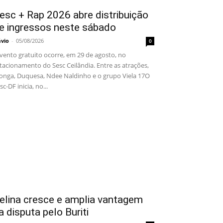
esc + Rap 2026 abre distribuição
e ingressos neste sábado
ávio
-
05/08/2026
0
ento gratuito ocorre, em 29 de agosto, no
tacionamento do Sesc Ceilândia. Entre as atrações,
onga, Duquesa, Ndee Naldinho e o grupo Viela 17O
sc-DF inicia, no...
elina cresce e amplia vantagem
a disputa pelo Buriti