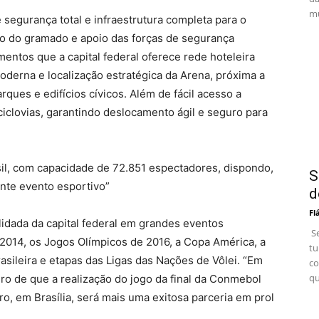
mu
 segurança total e infraestrutura completa para o
ão do gramado e apoio das forças de segurança
entos que a capital federal oferece rede hoteleira
moderna e localização estratégica da Arena, próxima a
rques e edifícios cívicos. Além de fácil acesso a
 ciclovias, garantindo deslocamento ágil e seguro para
sil, com capacidade de 72.851 espectadores, dispondo,
S
ante evento esportivo”
d
Fl
lidada da capital federal em grandes eventos
Se
2014, os Jogos Olímpicos de 2016, a Copa América, a
tu
asileira e etapas das Ligas das Nações de Vôlei. “Em
co
qu
ro de que a realização do jogo da final da Conmebol
o, em Brasília, será mais uma exitosa parceria em prol