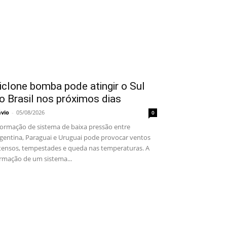
iclone bomba pode atingir o Sul
o Brasil nos próximos dias
ávio
-
05/08/2026
0
rmação de sistema de baixa pressão entre
gentina, Paraguai e Uruguai pode provocar ventos
tensos, tempestades e queda nas temperaturas. A
rmação de um sistema...