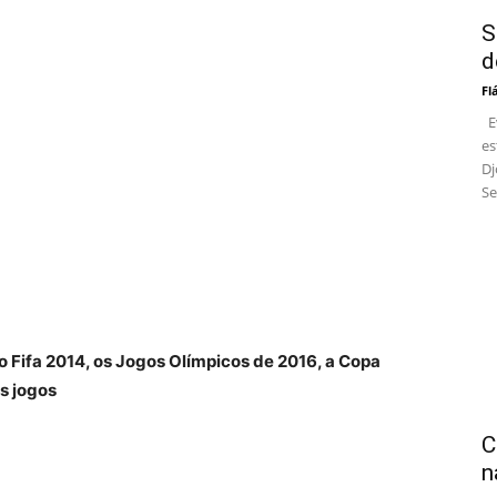
S
d
Fl
Ev
es
Dj
Se
o Fifa 2014, os Jogos Olímpicos de 2016, a Copa
s jogos
C
n