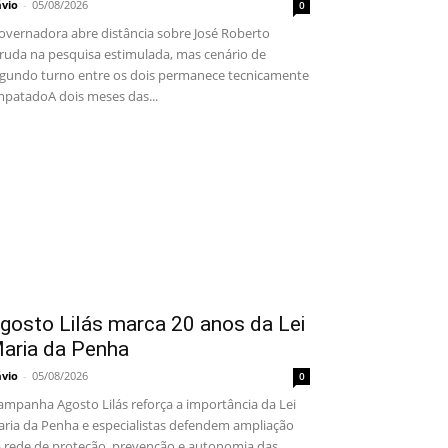
ávio
-
05/08/2026
0
vernadora abre distância sobre José Roberto
ruda na pesquisa estimulada, mas cenário de
gundo turno entre os dois permanece tecnicamente
patadoA dois meses das...
gosto Lilás marca 20 anos da Lei
aria da Penha
ávio
-
05/08/2026
0
mpanha Agosto Lilás reforça a importância da Lei
ria da Penha e especialistas defendem ampliação
 rede de proteção, prevenção e autonomia das