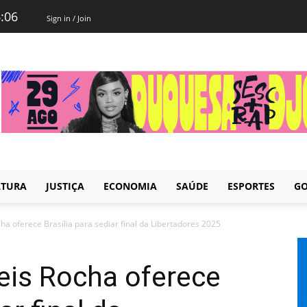
6:06
Sign in / Join
LTURA
JUSTIÇA
ECONOMIA
SAÚDE
ESPORTES
GO
a oferece Brasília para sediar final da Libertadores 2025
eis Rocha oferece