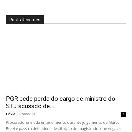
Posts Recentes
PGR pede perda do cargo de ministro do
STJ acusado de...
Flávio
-
07/08/2026
0
Procuradoria muda entendimento durante julgamento de Marco
Buzzi e passa a defender a destituição do magistrado, que nega as