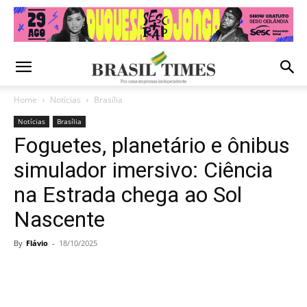
Home
Notícias
Brasília
Notícias
Brasília
Foguetes, planetário e ônibus
simulador imersivo: Ciência
na Estrada chega ao Sol
Nascente
By
Flávio
-
18/10/2025