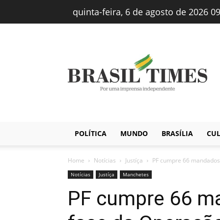
quinta-feira, 6 de agosto de 2026 0
Brasiltimes
–
Notícias
POLÍTICA
MUNDO
BRASÍLIA
CU
Home
Notícias
Justíça
PF cumpre 66 mandados
Notícias
Justíça
Manchetes
PF cumpre 66 m