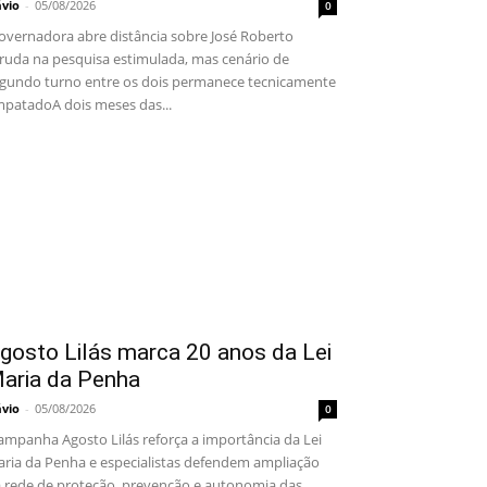
ávio
-
05/08/2026
0
vernadora abre distância sobre José Roberto
ruda na pesquisa estimulada, mas cenário de
gundo turno entre os dois permanece tecnicamente
patadoA dois meses das...
gosto Lilás marca 20 anos da Lei
aria da Penha
ávio
-
05/08/2026
0
mpanha Agosto Lilás reforça a importância da Lei
ria da Penha e especialistas defendem ampliação
 rede de proteção, prevenção e autonomia das