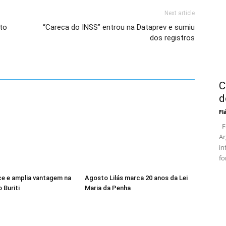
Next article
ato
“Careca do INSS” entrou na Dataprev e sumiu
dos registros
C
d
Fl
Fo
Ar
in
fo
ce e amplia vantagem na
Agosto Lilás marca 20 anos da Lei
 Buriti
Maria da Penha