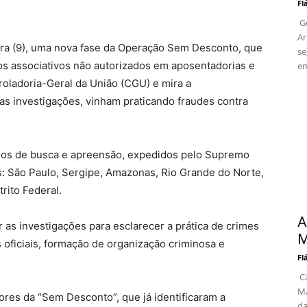
Fl
Go
Ar
feira (9), uma nova fase da Operação Sem Desconto, que
se
s associativos não autorizados em aposentadorias e
em
oladoria-Geral da União (CGU) e mira a
as investigações, vinham praticando fraudes contra
os de busca e apreensão, expedidos pelo Supremo
s: São Paulo, Sergipe, Amazonas, Rio Grande do Norte,
rito Federal.
A
 as investigações para esclarecer a prática de crimes
M
oficiais, formação de organização criminosa e
Fl
Ca
Ma
ores da “Sem Desconto”, que já identificaram a
da