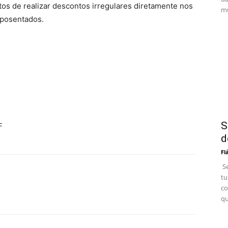
tos de realizar descontos irregulares diretamente nos
mu
aposentados.
S
F
d
Fl
Se
tu
co
qu