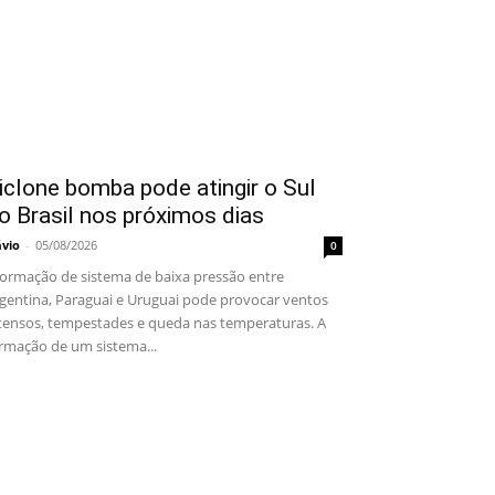
iclone bomba pode atingir o Sul
o Brasil nos próximos dias
ávio
-
05/08/2026
0
rmação de sistema de baixa pressão entre
gentina, Paraguai e Uruguai pode provocar ventos
tensos, tempestades e queda nas temperaturas. A
rmação de um sistema...