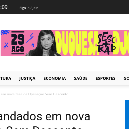
9:09
Sign in / Join
LTURA
JUSTIÇA
ECONOMIA
SAÚDE
ESPORTES
GO
 em nova fase da Operação Sem Desconto
andados em nova