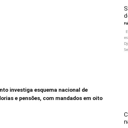
S
d
Fl
Ev
es
Dj
Se
to investiga esquema nacional de
dorias e pensões, com mandados em oito
C
n