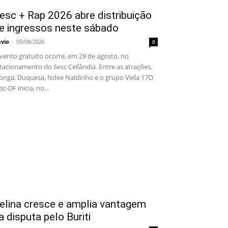
esc + Rap 2026 abre distribuição
e ingressos neste sábado
ávio
-
05/08/2026
0
ento gratuito ocorre, em 29 de agosto, no
tacionamento do Sesc Ceilândia. Entre as atrações,
onga, Duquesa, Ndee Naldinho e o grupo Viela 17O
sc-DF inicia, no...
elina cresce e amplia vantagem
a disputa pelo Buriti