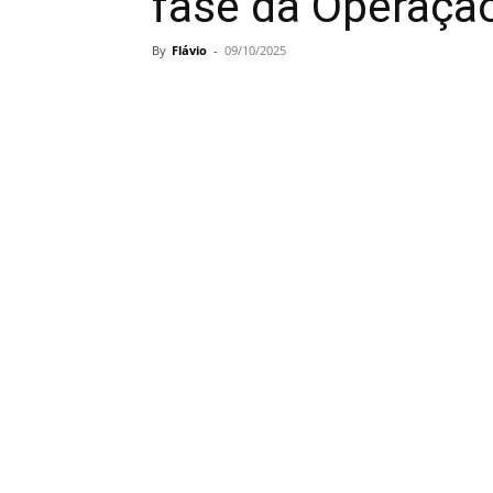
fase da Operaçã
By
Flávio
-
09/10/2025