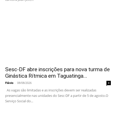
Sesc-DF abre inscrições para nova turma de
Ginástica Rítmica em Taguatinga...
Flávio
-
08/08/2026
0
As vagas são limitadas e as inscrições devem ser realizadas
presencialmente nas unidades do Sesc-DF a partir de 5 de agosto.O
Serviço Social do...