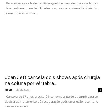
Promoção é válida de 5 a 19 de agosto e permite que estudantes
desenvolvam novas habilidades com cursos on-line e flexíveis. Em
comemoração ao Dia...
Joan Jett cancela dois shows após cirurgia
na coluna por vértebra...
Flávio
-
08/08/2026
0
Cantora de 67 anos precisará interromper parte da turnê para se
dedicar ao tratamento e à recuperação após uma lesão recente. A
cantora Joan Jett,...