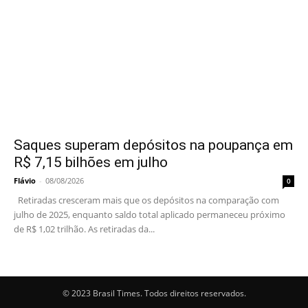
Saques superam depósitos na poupança em
R$ 7,15 bilhões em julho
Flávio
-
08/08/2026
0
Retiradas cresceram mais que os depósitos na comparação com
julho de 2025, enquanto saldo total aplicado permaneceu próximo
de R$ 1,02 trilhão. As retiradas da...
© 2023 Brasil Times. Todos direitos reservados.