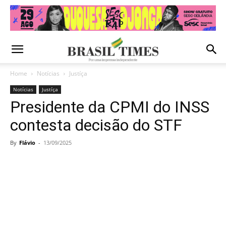
Home
Notícias
Justíça
Notícias
Justíça
Presidente da CPMI do INSS
contesta decisão do STF
By
Flávio
-
13/09/2025