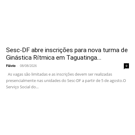
Sesc-DF abre inscrições para nova turma de
Ginástica Rítmica em Taguatinga...
Flávio
-
08/08/2026
0
As vagas são limitadas e as inscrições devem ser realizadas
presencialmente nas unidades do Sesc-DF a partir de 5 de agosto.O
Serviço Social do...