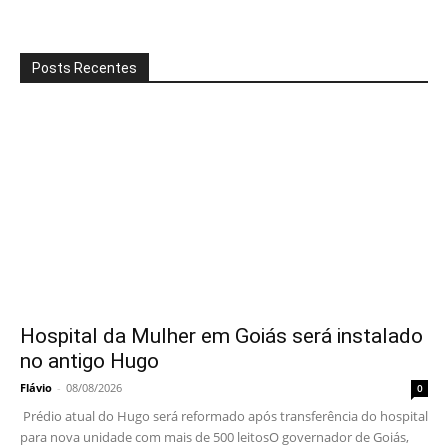
Posts Recentes
Hospital da Mulher em Goiás será instalado
no antigo Hugo
Flávio
-
08/08/2026
0
Prédio atual do Hugo será reformado após transferência do hospital
para nova unidade com mais de 500 leitosO governador de Goiás,