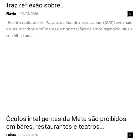
traz reflexão sobre...
Flávio
-
09/08/2026
0
Evento realizado no Parque da Cidade neste sábado (8/8) teve mais
de 600 inscritos e inúmeras demonstrações de amorReginaldo Rios e
sua filha Laís,...
Óculos inteligentes da Meta são proibidos
em bares, restaurantes e teatros...
Flávio
-
09/08/2026
0