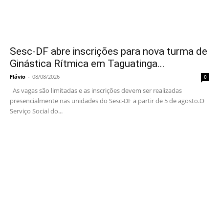
Sesc-DF abre inscrições para nova turma de
Ginástica Rítmica em Taguatinga...
Flávio
-
08/08/2026
0
As vagas são limitadas e as inscrições devem ser realizadas
presencialmente nas unidades do Sesc-DF a partir de 5 de agosto.O
Serviço Social do...