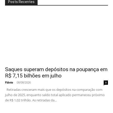
Posts Recentes
Saques superam depósitos na poupança em
R$ 7,15 bilhões em julho
Flávio
-
08/08/2026
0
Retiradas cresceram mais que os depósitos na comparação com
julho de 2025, enquanto saldo total aplicado permaneceu próximo
de R$ 1,02 trilhão. As retiradas da...