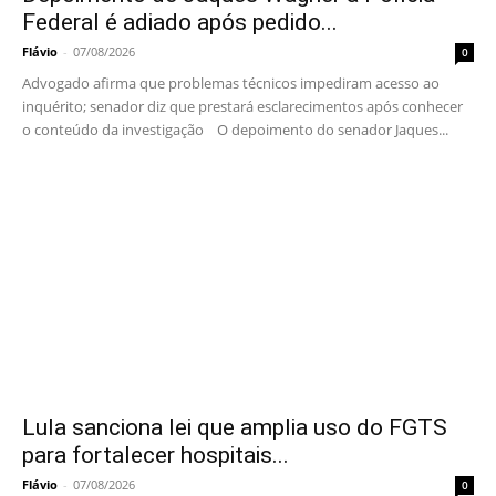
Federal é adiado após pedido...
Flávio
-
07/08/2026
0
Advogado afirma que problemas técnicos impediram acesso ao
inquérito; senador diz que prestará esclarecimentos após conhecer
o conteúdo da investigação O depoimento do senador Jaques...
Lula sanciona lei que amplia uso do FGTS
para fortalecer hospitais...
Flávio
-
07/08/2026
0