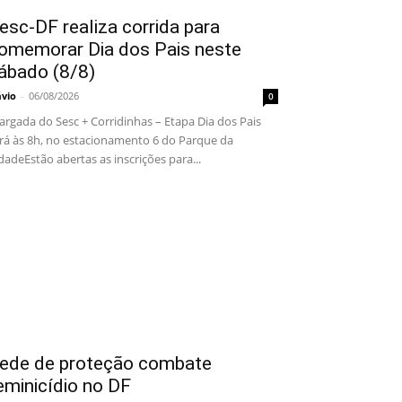
esc-DF realiza corrida para
omemorar Dia dos Pais neste
ábado (8/8)
ávio
-
06/08/2026
0
rgada do Sesc + Corridinhas – Etapa Dia dos Pais
rá às 8h, no estacionamento 6 do Parque da
dadeEstão abertas as inscrições para...
ede de proteção combate
eminicídio no DF