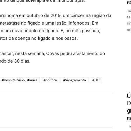
ento de quimioterapia e de imunoterapia.
Fl
Re
arcinoma em outubro de 2019, um câncer na região da
te
metástase no fígado e uma lesão linfonodos. Em
im
en
am um novo nódulo no fígado. E, no mês passado,
ntos da doença no fígado e nos ossos.
 câncer, nesta semana, Covas pediu afastamento do
odo de 30 dias.
#Hospital Sírio-Libanês
#política
#Sangramento
#UTI
Ú
D
g
Fl
In