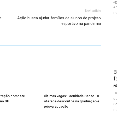
ag
e 
Next article
no
e
Ação busca ajudar famílias de alunos de projeto
esportivo na pandemia
B
f
Fl
In
oteção combate
Últimas vagas: Faculdade Senac-DF
qu
 no DF
oferece descontos na graduação e
Co
pós-graduação
ma