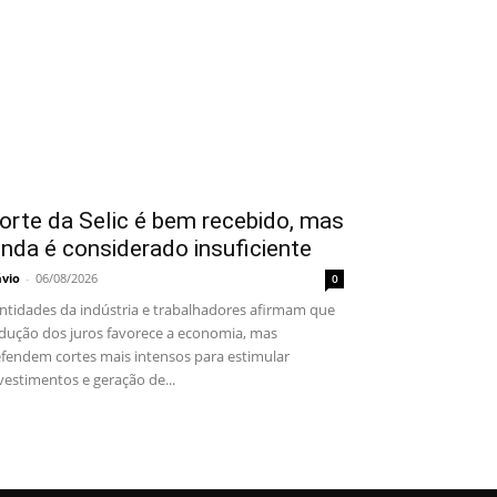
orte da Selic é bem recebido, mas
inda é considerado insuficiente
ávio
-
06/08/2026
0
tidades da indústria e trabalhadores afirmam que
dução dos juros favorece a economia, mas
fendem cortes mais intensos para estimular
vestimentos e geração de...