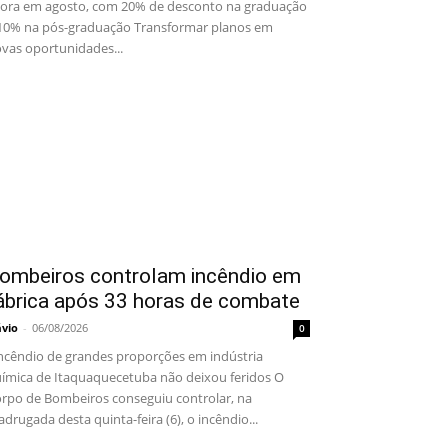
ora em agosto, com 20% de desconto na graduação
10% na pós-graduação Transformar planos em
vas oportunidades...
ombeiros controlam incêndio em
ábrica após 33 horas de combate
ávio
-
06/08/2026
0
cêndio de grandes proporções em indústria
ímica de Itaquaquecetuba não deixou feridos O
rpo de Bombeiros conseguiu controlar, na
drugada desta quinta-feira (6), o incêndio...