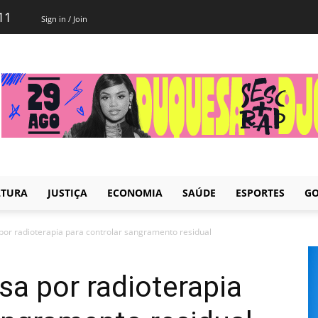
11
Sign in / Join
LTURA
JUSTIÇA
ECONOMIA
SAÚDE
ESPORTES
GO
or radioterapia para controlar sangramento residual
a por radioterapia