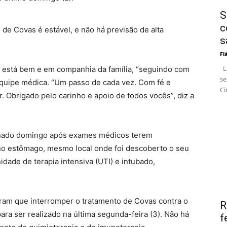
S
c
de Covas é estável, e não há previsão de alta
s
Fl
La
 está bem e em companhia da família, “seguindo com
se
equipe médica. “Um passo de cada vez. Com fé e
Ci
. Obrigado pelo carinho e apoio de todos vocês”, diz a
ternado domingo após exames médicos terem
o estômago, mesmo local onde foi descoberto o seu
nidade de terapia intensiva (UTI) e intubado,
ram que interromper o tratamento de Covas contra o
R
ara ser realizado na última segunda-feira (3). Não há
f