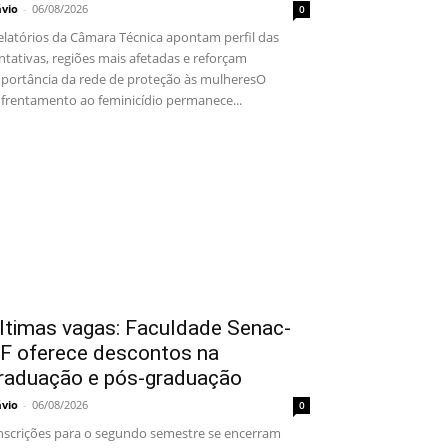
ávio
-
06/08/2026
0
latórios da Câmara Técnica apontam perfil das
ntativas, regiões mais afetadas e reforçam
portância da rede de proteção às mulheresO
frentamento ao feminicídio permanece...
ltimas vagas: Faculdade Senac-
F oferece descontos na
raduação e pós-graduação
ávio
-
06/08/2026
0
scrições para o segundo semestre se encerram