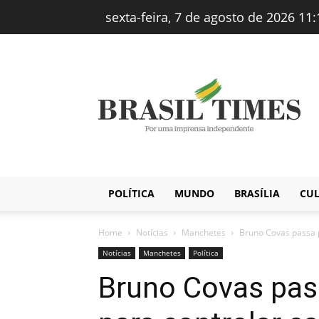
sexta-feira, 7 de agosto de 2026 11:
Brasiltimes
–
Notícias
POLÍTICA
MUNDO
BRASÍLIA
CU
Home
Notícias
Manchetes
Bruno Covas passa p
Notícias
Manchetes
Política
Bruno Covas pass