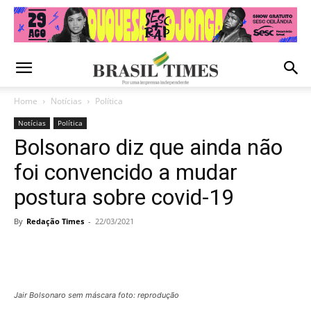
Home
Notícias
Política
Notícias
Política
Bolsonaro diz que ainda não
foi convencido a mudar
postura sobre covid-19
By
Redação Times
-
22/03/2021
Jair Bolsonaro sem máscara foto: reprodução