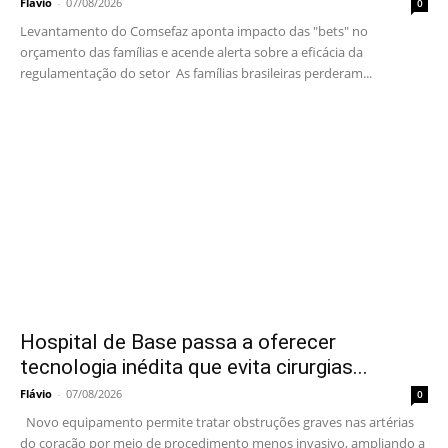
Flávio
-
07/08/2026
0
Levantamento do Comsefaz aponta impacto das "bets" no
orçamento das famílias e acende alerta sobre a eficácia da
regulamentação do setor As famílias brasileiras perderam...
Hospital de Base passa a oferecer
tecnologia inédita que evita cirurgias...
Flávio
-
07/08/2026
0
Novo equipamento permite tratar obstruções graves nas artérias
do coração por meio de procedimento menos invasivo, ampliando a