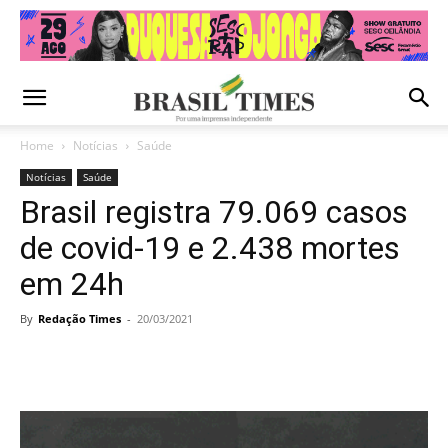
Home
Notícias
Saúde
Notícias
Saúde
Brasil registra 79.069 casos
de covid-19 e 2.438 mortes
em 24h
By
Redação Times
-
20/03/2021