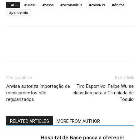
TAGS
#Brasil
#casos
#coronavírus
#covid-19
#óbitos
#pandemia
Previous article
Next article
Anvisa autoriza importação de
Tiro Esportivo: Felipe Wu se
medicamentos não
classifica para a Olimpíada de
regularizados
Tóquio
RELATED ARTICLES
MORE FROM AUTHOR
Hospital de Base passa a oferecer