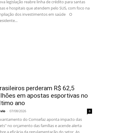
va legislação reabre linha de crédito para santas
sas e hospitais que atendem pelo SUS, com foco na
pliação dos investimentos em saúde O
esidente...
rasileiros perderam R$ 62,5
ilhões em apostas esportivas no
ltimo ano
ávio
-
07/08/2026
0
vantamento do Comsefaz aponta impacto das
ets" no orçamento das famílias e acende alerta
bre a eficácia da regulamentação do setor As