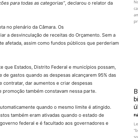
No
ões para todas as categorias”
, declarou o relator da
ca
am
pr
ota no plenário da Câmara. Os
iar a desvinculação de receitas do Orçamento. Sem a
te afetada, assim como fundos públicos que perderiam
e que Estados, Distrito Federal e municípios possam,
le de gastos quando as despesas alcançarem 95% das
de contratar, dar aumentos e criar despesas
B
 de promoção também constavam nessa parte.
b
ú
automaticamente quando o mesmo limite é atingido.
stos também eram ativadas quando o estado de
Fl
governo federal e é facultado aos governadores e
Le
"b
so