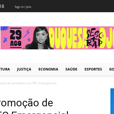
18
Sign in / Join
LTURA
JUSTIÇA
ECONOMIA
SAÚDE
ESPORTES
GO
oção de servidores em PEC Emergencial
promoção de