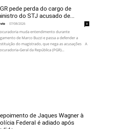
GR pede perda do cargo de
inistro do STJ acusado de...
ávio
-
07/08/2026
0
ocuradoria muda entendimento durante
lgamento de Marco Buzzi e passa a defender a
stituição do magistrado, que nega as acusações A
ocuradoria-Geral da República (PGR)...
epoimento de Jaques Wagner à
olícia Federal é adiado após