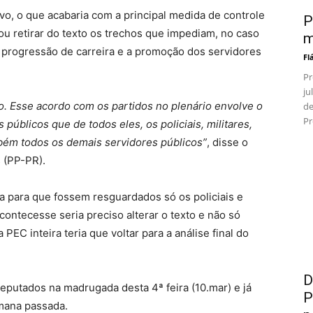
ivo, o que acabaria com a principal medida de controle
P
ou retirar do texto os trechos que impediam, no caso
m
 progressão de carreira e a promoção dos servidores
Fl
Pr
ju
. Esse acordo com os partidos no plenário envolve o
de
Pr
úblicos que de todos eles, os policiais, militares,
ambém todos os demais servidores públicos”
, disse o
 (PP-PR).
a para que fossem resguardados só os policiais e
ontecesse seria preciso alterar o texto e não só
PEC inteira teria que voltar para a análise final do
D
eputados na madrugada desta 4ª feira (10.mar) e já
P
emana passada.