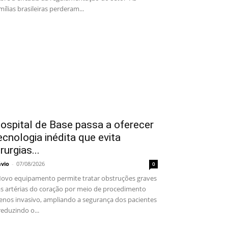
mílias brasileiras perderam...
ospital de Base passa a oferecer
ecnologia inédita que evita
irurgias...
ávio
-
07/08/2026
0
vo equipamento permite tratar obstruções graves
s artérias do coração por meio de procedimento
nos invasivo, ampliando a segurança dos pacientes
reduzindo o...