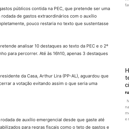
fa
gastos públicos contida na PEC, que pretende ser uma
a rodada de gastos extraordinários com o auxílio
mpletamente, pouco restaria no texto que sustentasse
pretende analisar 10 destaques ao texto da PEC e o 2º
ho para percorrer. Até às 16h10, apenas 3 destaques
H
residente da Casa, Arthur Lira (PP-AL), aguardou que
t
errar a votação evitando assim o que seria uma
c
Fl
No
na
me
e 
 rodada de auxílio emergencial desde que gaste até
bilizados para regras fiscais como o teto de gastos e