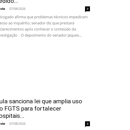
edido...
ávio
-
07/08/2026
0
vogado afirma que problemas técnicos impediram
esso ao inquérito; senador diz que prestará
clarecimentos após conhecer o conteúdo da
vestigação O depoimento do senador Jaques...
ula sanciona lei que amplia uso
o FGTS para fortalecer
ospitais...
ávio
-
07/08/2026
0