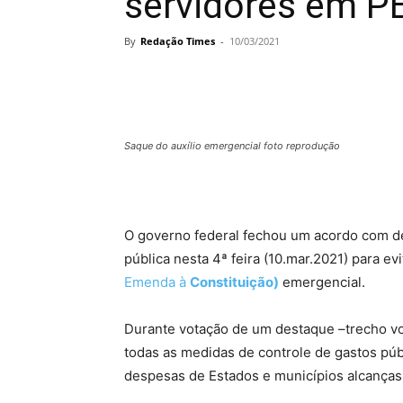
servidores em P
By
Redação Times
-
10/03/2021
Saque do auxílio emergencial foto reprodução
O governo federal fechou um acordo com d
pública nesta 4ª feira (10.mar.2021) para e
Emenda à
Constituição)
emergencial.
Durante votação de um destaque –trecho vo
todas as medidas de controle de gastos púb
despesas de Estados e municípios alcanças