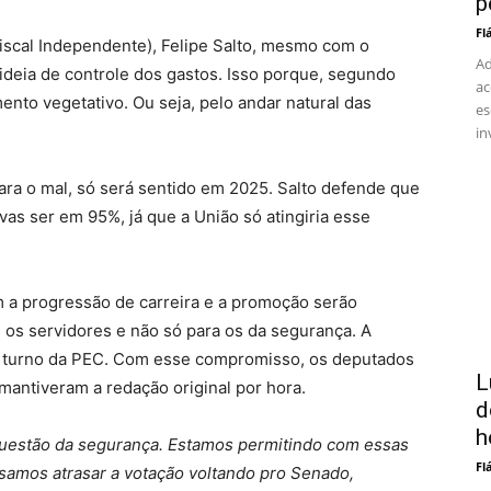
p
Fl
 Fiscal Independente), Felipe Salto, mesmo com o
Ad
 ideia de controle dos gastos. Isso porque, segundo
ac
nto vegetativo. Ou seja, pelo andar natural das
es
in
 para o mal, só será sentido em 2025. Salto defende que
vas ser em 95%, já que a União só atingiria esse
 a progressão de carreira e a promoção serão
s os servidores e não só para os da segurança. A
º turno da PEC. Com esse compromisso, os deputados
L
antiveram a redação original por hora.
d
h
 questão da segurança. Estamos permitindo com essas
Fl
samos atrasar a votação voltando pro Senado,